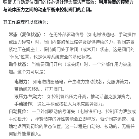
弹簧式自动复位阀门的核心设计理念简洁而高效：
利用弹簧的预紧力
与流体压力之间的动态平衡来控制阀门的启闭。
其工作原理可以概括为：
常态（复位状态）：
在无外部驱动信号（如电磁铁通电、手动操作
或压力异常）时，阀门内部的预压缩弹簧提供持续的力，将阀芯紧
紧地压在阀座上，保持阀门处于常闭（或常开）状态。这是阀门的
“休息”位置，也是保障系统安全的基础状态。
动作状态：
当需要阀门开启（或关闭）时，一个外部作用力被施
加。这个力可以是：
电磁力：
如电磁线圈通电，产生磁力拉动铁芯，克服弹簧力，
带动阀芯移动，打开阀门。
液压力/气动力：
如控制管路压力升高，推动活塞克服弹簧力。
手动操作：
通过手柄或按钮人为地克服弹簧力。
自动复位：
一旦外部驱动信号消失（电磁铁断电、控制压力泄放或
手动松开），弹簧储存的弹性势能会立即释放，驱动阀芯迅速、准
确地返回到初始的常态位置。这一过程是自动的、被动的，无需任
何额外能量输入。