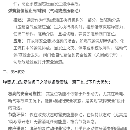
件，防止系统因超压而发生爆炸事故。
弹簧复位截止阀/球阀（气动或液压驱动）
描述：
通常作为气动或液压执行机构的一部分。当驱动介质
（压缩空气或液压油）进入执行机构时，推动活塞克服弹簧力，
使阀门动作。驱动介质一旦被切断，弹簧即驱动阀门复位。
应用：
在故障安全要求极高的场合，如燃气紧急切断系统、化
工流程中的紧急排放。当发生火灾、停电或系统故障时，驱动气
源/液源会丢失，阀门会自动复位到安全位置（关闭或打开），
切断危险源或打开安全通道。
三、 突出优势
弹簧式自动复位阀门之所以备受青睐，源于其以下几大优势：
极高的安全可靠性：
其复位功能不依赖于外部动力，尤其在断电、
断气等故障工况下，能自动回归安全状态，是实现“故障安全”设计
的首选。
节能环保：
仅在改变状态时需要能量驱动，在保持状态时（尤其是
常闭/常开态）无需消耗任何能量，符合节能理念。
响应迅速：
弹簧的复位动作非常快，几乎在驱动信号消失的瞬间即