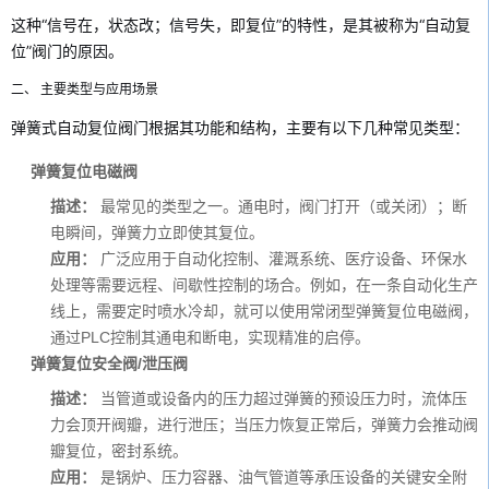
这种“信号在，状态改；信号失，即复位”的特性，是其被称为“自动复
位”阀门的原因。
二、 主要类型与应用场景
弹簧式自动复位阀门根据其功能和结构，主要有以下几种常见类型：
弹簧复位电磁阀
描述：
最常见的类型之一。通电时，阀门打开（或关闭）；断
电瞬间，弹簧力立即使其复位。
应用：
广泛应用于自动化控制、灌溉系统、医疗设备、环保水
处理等需要远程、间歇性控制的场合。例如，在一条自动化生产
线上，需要定时喷水冷却，就可以使用常闭型弹簧复位电磁阀，
通过PLC控制其通电和断电，实现精准的启停。
弹簧复位安全阀/泄压阀
描述：
当管道或设备内的压力超过弹簧的预设压力时，流体压
力会顶开阀瓣，进行泄压；当压力恢复正常后，弹簧力会推动阀
瓣复位，密封系统。
应用：
是锅炉、压力容器、油气管道等承压设备的关键安全附